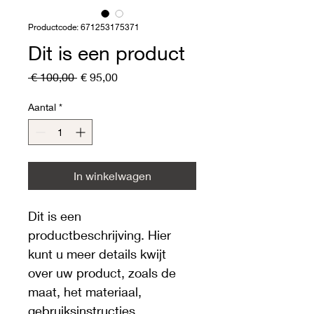
Productcode: 671253175371
Dit is een product
Normale
Verkoopprijs
 € 100,00 
€ 95,00
prijs
Aantal
*
In winkelwagen
Dit is een 
productbeschrijving. Hier 
kunt u meer details kwijt 
over uw product, zoals de 
maat, het materiaal, 
gebruiksinstructies 