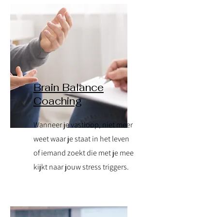
Brain Balance
Coaching
Wanneer je vastloop, niet meer
weet waar je staat in het leven
of iemand zoekt die met je mee
kijkt naar jouw stress triggers.