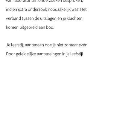
van laboratorium onderzoeken besproken,
indien extra onderzoek noodzakelijk was. Het
verband tussen de uitslagen en je klachten
komen uitgebreid aan bod.
Je leefstijl aanpassen doe je niet zomaar even.
Door geleidelijke aanpassingen in je leefstijl
door te voeren, neemt in veel gevallen je
energie toe en je klachten af. Je krijgt diverse
‘tools’ mee om je verbeterde leefstijl vol te
houden: tools waarmee je zelf de
verantwoordelijkheid kunt nemen voor jouw
gezondheid. Een positieve ontwikkeling van je
energieniveau is goed te meten in levenslust,
niet in getallen.