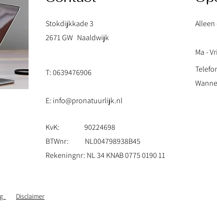
Stokdijkkade 3
Alleen
2671 GW Naaldwijk
Ma - Vr
Telefo
T: 0639476906
Wannee
E: info@pronatuurlijk.nl
KvK: 90224698
BTWnr: NL004798938B45
Rekeningnr: NL 34 KNAB 0775 0190 11
ng
Disclaimer