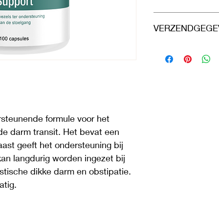
Bevordert de darmtra
Met maagzuurresiste
Hier komen regels te
VERZENDGEGE
Met psylliumvezels
terugbetalen. U besch
100 capsules
doen als ze niet tev
aankoop. Heldere reg
Dit is ruimte voor uw
Gebruik: 2 capsules 
vertrouwen en met ee
informatie kwijt ove
kosten. Heldere rege
vertrouwen en met ee
steunende formule voor het 
e darm transit. Het bevat een 
aast geeft het ondersteuning bij 
kan langdurig worden ingezet bij 
tische dikke darm en obstipatie. 
tig.