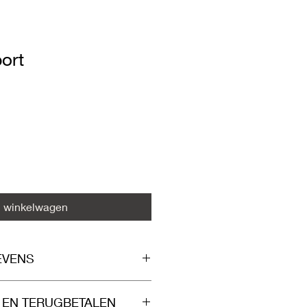
ort
n winkelwagen
EVENS
ndersteuning stoelgang.
 EN TERUGBETALEN