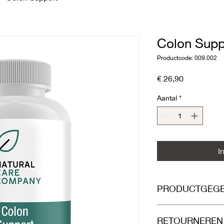
Colon Supp
Productcode: 009.002
Prijs
€ 26,90
Aantal
*
I
PRODUCTGEG
Mix van vezels ter o
RETOURNEREN
Rijke mix aan vezels